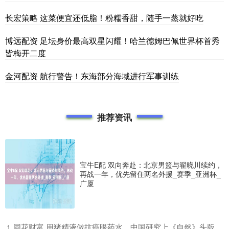
长宏策略 这菜便宜还低脂！粉糯香甜，随手一蒸就好吃
博远配资 足坛身价最高双星闪耀！哈兰德姆巴佩世界杯首秀
皆梅开二度
金河配资 航行警告！东海部分海域进行军事训练
推荐资讯
宝牛E配 双向奔赴：北京男篮与翟晓川续约，
再战一年，优先留住两名外援_赛季_亚洲杯_
广厦
​同花财富 用猪精液做抗癌眼药水，中国研究上《自然》头版
1