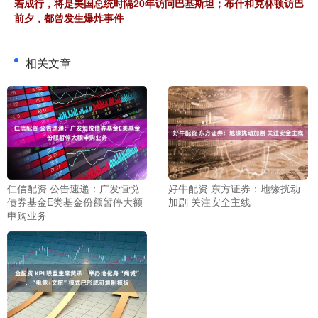
若成行，将是美国总统时隔20年访问巴基斯坦；布什和克林顿访巴
前夕，都曾发生爆炸事件
相关文章
仁信配资 公告速递：广发恒悦
好牛配资 东方证券：地缘扰动
债券基金E类基金份额暂停大额
加剧 关注安全主线
申购业务