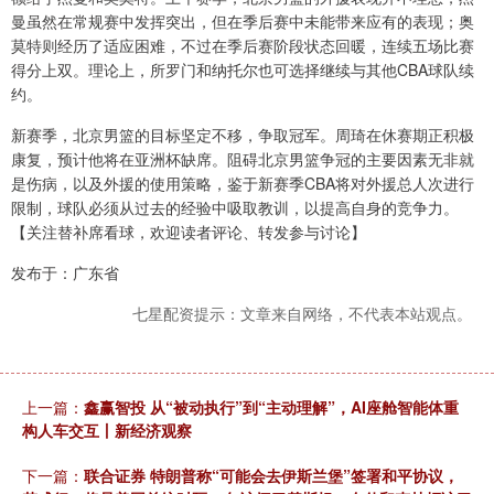
曼虽然在常规赛中发挥突出，但在季后赛中未能带来应有的表现；奥
莫特则经历了适应困难，不过在季后赛阶段状态回暖，连续五场比赛
得分上双。理论上，所罗门和纳托尔也可选择继续与其他CBA球队续
约。
新赛季，北京男篮的目标坚定不移，争取冠军。周琦在休赛期正积极
康复，预计他将在亚洲杯缺席。阻碍北京男篮争冠的主要因素无非就
是伤病，以及外援的使用策略，鉴于新赛季CBA将对外援总人次进行
限制，球队必须从过去的经验中吸取教训，以提高自身的竞争力。
【关注替补席看球，欢迎读者评论、转发参与讨论】
发布于：广东省
七星配资提示：文章来自网络，不代表本站观点。
上一篇：
鑫赢智投 从“被动执行”到“主动理解”，AI座舱智能体重
构人车交互丨新经济观察
下一篇：
联合证券 特朗普称“可能会去伊斯兰堡”签署和平协议，