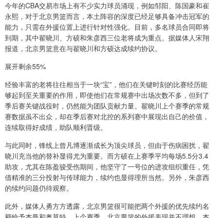
今年的CBA交易市场上有不少实力球员涌现，例如邹阳、陈国豪和崔
永熙，对于北京男篮而言，本土阵容的深度已经足够具备冲击冠军的
能力，只需在外援位置上进行针对性强化。目前，多名球员合同即将
到期，其中翟晓川、方硕和朱彦西三位老将成为重点。据媒体人宋翔
报道，北京男篮意在与翟晓川和方硕达成续约协议。
展开剩余55%
经验丰富的老将往往相当于一块“宝”，他们在关键时刻的比赛经历能
够起到至关重要的作用，即使他们在常规赛中出场次数不多，但到了
季后赛关键战役时，仍然能为团队贡献力量。翟晓川上个赛季的常规
赛数据虽不出众，却在季后赛对北控的系列赛中展现出自己的价值，
连续取得好成绩，助队顺利晋级。
与此同时，锋线上曾凡博逐渐成长为顶尖球员，但由于伤病困扰，翟
晓川充当他的替补显得尤为重要。而方硕在上赛季平均每场5.5分3.4
助攻，尤其在陈盈骏受伤期间，他坚守了一号位的进攻组织重任，凭
借精准的三分投射与传球能力，续约也显得理所当然。另外，朱彦西
的续约问题仍待观察。
此外，媒体人勇方方透露，北京男篮很可能把两个外援的优先续约名
额给予杰曼和奥莫特。上个赛季，北京男篮的外援表现并不理想，杰