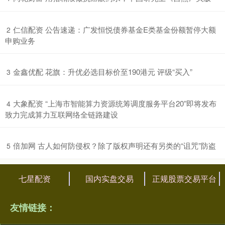
​仁信配资 公告速递：广发恒悦债券基金E类基金份额暂停大额
2
申购业务
​金鑫优配 花旗：升优必选目标价至190港元 评级“买入”
3
​大象配资 “上海市智能算力资源统筹调度服务平台20”即将发布
4
致力完成算力互联网络全链路建设
​倍加网 古人如何防侵权？除了版权声明还有另类的“诅咒”防盗
5
七星配资
国内实盘交易
正规股票交易平台
友情链接：