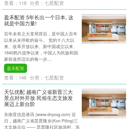
查看：
118
分类：
七星配资
盈禾配资 5年长出一个日本, 这
就是中国力量!
百年未有之大变局背后，是中国人百年
以来从未停歇的奋斗。 党的十八大以
来、改革开放以来、新中国成立以来、
1840鸦片战争以来，中国人为民族和国
家前途所迈出的每一步....
盈禾配资
查看：
146
分类：
七星配资
天弘优配 越南广义省新晋三大
景点对外开放 民俗生态文旅发
展迈上新台阶
东南亚信息港讯 (www.dnyxxg.com) 近
日，越南广义省昆普隆乡(Kon Plông)三
大文旅点位 —— 昆普隆社区旅游村、东