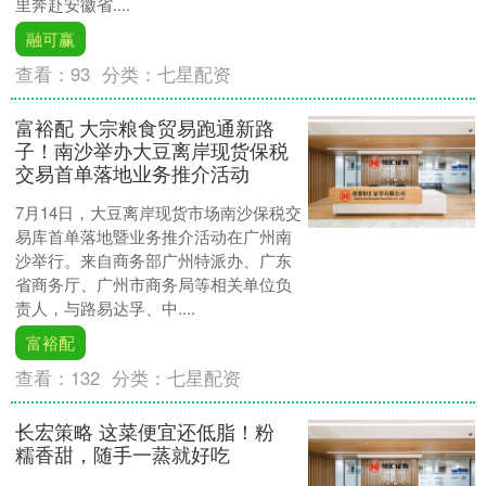
里奔赴安徽省....
融可赢
查看：
93
分类：
七星配资
富裕配 大宗粮食贸易跑通新路
子！南沙举办大豆离岸现货保税
交易首单落地业务推介活动
7月14日，大豆离岸现货市场南沙保税交
易库首单落地暨业务推介活动在广州南
沙举行。来自商务部广州特派办、广东
省商务厅、广州市商务局等相关单位负
责人，与路易达孚、中....
富裕配
查看：
132
分类：
七星配资
长宏策略 这菜便宜还低脂！粉
糯香甜，随手一蒸就好吃