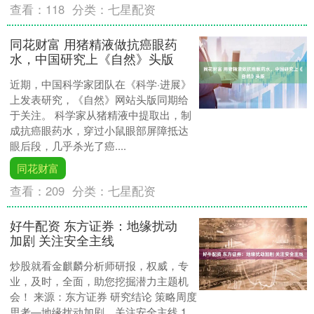
查看：
118
分类：
七星配资
同花财富 用猪精液做抗癌眼药
水，中国研究上《自然》头版
近期，中国科学家团队在《科学·进展》
上发表研究，《自然》网站头版同期给
于关注。 科学家从猪精液中提取出，制
成抗癌眼药水，穿过小鼠眼部屏障抵达
眼后段，几乎杀光了癌....
同花财富
查看：
209
分类：
七星配资
好牛配资 东方证券：地缘扰动
加剧 关注安全主线
炒股就看金麒麟分析师研报，权威，专
业，及时，全面，助您挖掘潜力主题机
会！ 来源：东方证券 研究结论 策略周度
思考—地缘扰动加剧，关注安全主线 1、