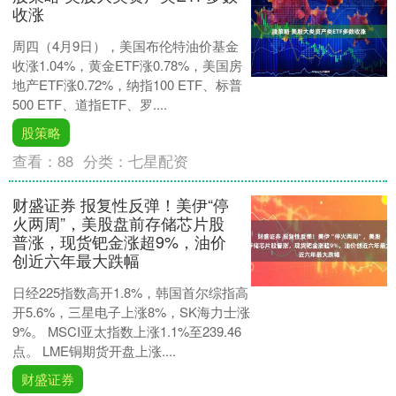
收涨
周四（4月9日），美国布伦特油价基金
收涨1.04%，黄金ETF涨0.78%，美国房
地产ETF涨0.72%，纳指100 ETF、标普
500 ETF、道指ETF、罗....
股策略
查看：
88
分类：
七星配资
财盛证券 报复性反弹！美伊“停
火两周”，美股盘前存储芯片股
普涨，现货钯金涨超9%，油价
创近六年最大跌幅
日经225指数高开1.8%，韩国首尔综指高
开5.6%，三星电子上涨8%，SK海力士涨
9%。 MSCI亚太指数上涨1.1%至239.46
点。 LME铜期货开盘上涨....
财盛证券