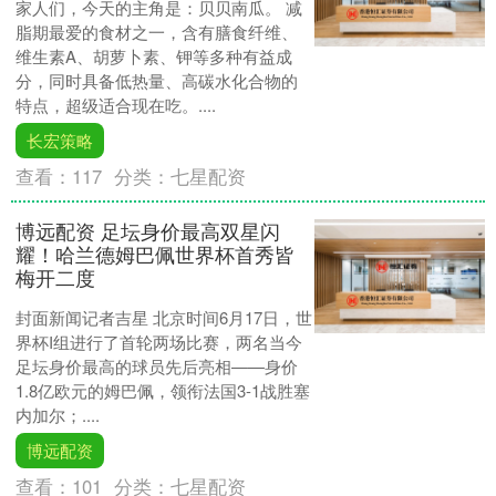
家人们，今天的主角是：贝贝南瓜。 减
脂期最爱的食材之一，含有膳食纤维、
维生素A、胡萝卜素、钾等多种有益成
分，同时具备低热量、高碳水化合物的
特点，超级适合现在吃。....
长宏策略
查看：
117
分类：
七星配资
博远配资 足坛身价最高双星闪
耀！哈兰德姆巴佩世界杯首秀皆
梅开二度
封面新闻记者吉星 北京时间6月17日，世
界杯I组进行了首轮两场比赛，两名当今
足坛身价最高的球员先后亮相——身价
1.8亿欧元的姆巴佩，领衔法国3-1战胜塞
内加尔；....
博远配资
查看：
101
分类：
七星配资