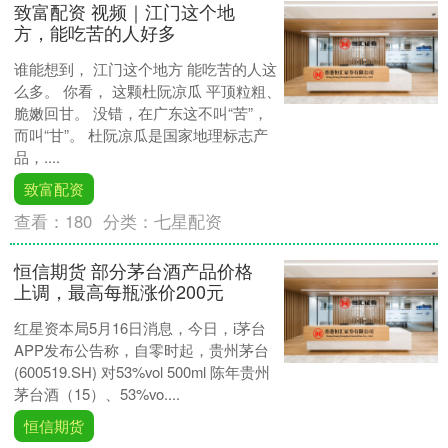
致富配资 视频｜江门这个地
方，能吃苦的人好多
谁能想到， 江门这个地方 能吃苦的人这
么多。 你看， 这颗杜阮凉瓜 平顶粒粗、
脆嫩回甘。 没错，在广东这不叫“苦”，
而叫“甘”。 杜阮凉瓜是国家地理标志产
品，....
致富配资
查看：
180
分类：
七星配资
恒信期货 部分茅台酒产品价格
上调，最高每瓶涨价200元
红星资本局5月16日消息，今日，i茅台
APP发布公告称，自零时起，贵州茅台
(600519.SH) 对53%vol 500ml 陈年贵州
茅台酒（15）、53%vo....
恒信期货