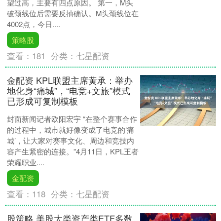
望过高，主要有四点原因。 第一，M头
破颈线位后需要反抽确认。M头颈线位在
4002点，今日....
策略股
查看：
181
分类：
七星配资
金配资 KPL联盟主席黄承：举办
地化身“痛城”，“电竞+文旅”模式
已形成可复制模板
封面新闻记者欧阳宏宇 “在整个赛事合作
的过程中，城市就好像变成了电竞的‘痛
城’，让大家对赛事文化、周边和竞技内
容产生紧密的连接。”4月11日，KPL王者
荣耀职业....
金配资
查看：
118
分类：
七星配资
股策略 美股大类资产类ETF多数