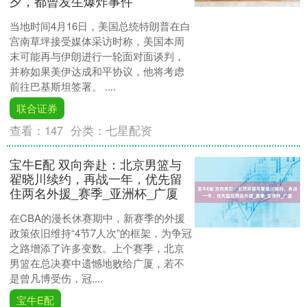
夕，都曾发生爆炸事件
当地时间4月16日，美国总统特朗普在白
宫南草坪接受媒体采访时称，美国本周
末可能再与伊朗进行一轮面对面谈判，
并称如果美伊达成和平协议，他将考虑
前往巴基斯坦签署。 ....
联合证券
查看：
147
分类：
七星配资
宝牛E配 双向奔赴：北京男篮与
翟晓川续约，再战一年，优先留
住两名外援_赛季_亚洲杯_广厦
在CBA的漫长休赛期中，新赛季的外援
政策依旧维持“4节7人次”的框架，为争冠
之路增添了许多变数。上个赛季，北京
男篮在总决赛中遗憾地败给广厦，若不
是曾凡博受伤，冠....
宝牛E配