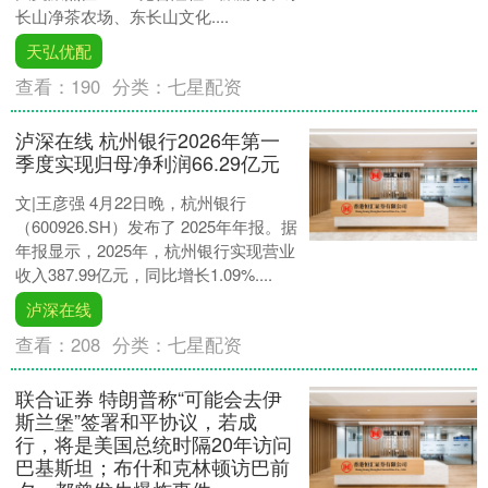
长山净茶农场、东长山文化....
天弘优配
查看：
190
分类：
七星配资
泸深在线 杭州银行2026年第一
季度实现归母净利润66.29亿元
文|王彦强 4月22日晚，杭州银行
（600926.SH）发布了 2025年年报。据
年报显示，2025年，杭州银行实现营业
收入387.99亿元，同比增长1.09%....
泸深在线
查看：
208
分类：
七星配资
联合证券 特朗普称“可能会去伊
斯兰堡”签署和平协议，若成
行，将是美国总统时隔20年访问
巴基斯坦；布什和克林顿访巴前