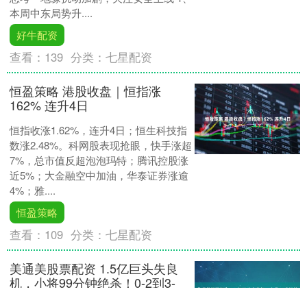
本周中东局势升....
好牛配资
查看：
139
分类：
七星配资
恒盈策略 港股收盘｜恒指涨
162% 连升4日
恒指收涨1.62%，连升4日；恒生科技指
数涨2.48%。科网股表现抢眼，快手涨超
7%，总市值反超泡泡玛特；腾讯控股涨
近5%；大金融空中加油，华泰证券涨逾
4%；雅....
恒盈策略
查看：
109
分类：
七星配资
美通美股票配资 1.5亿巨头失良
机，小将99分钟绝杀！0-2到3-
2，拜仁向皇马宣战