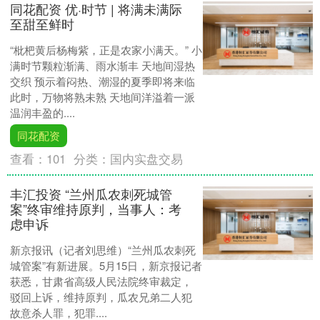
同花配资 优·时节 | 将满未满际
至甜至鲜时
“枇杷黄后杨梅紫，正是农家小满天。” 小
满时节颗粒渐满、雨水渐丰 天地间湿热
交织 预示着闷热、潮湿的夏季即将来临
此时，万物将熟未熟 天地间洋溢着一派
温润丰盈的....
同花配资
查看：
101
分类：
国内实盘交易
丰汇投资 “兰州瓜农刺死城管
案”终审维持原判，当事人：考
虑申诉
新京报讯（记者刘思维）“兰州瓜农刺死
城管案”有新进展。5月15日，新京报记者
获悉，甘肃省高级人民法院终审裁定，
驳回上诉，维持原判，瓜农兄弟二人犯
故意杀人罪，犯罪....