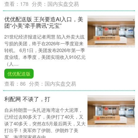
查看：
178
分类：
国内实盘交易
优优配送版 王兴要造AI入口，美
团“小美”牵手腾讯“元宝”
21世纪经济报道记者周慧 陷入外卖大战
亏损的美团，终于在2026年一季度迎来
转机。 6月1日，美团发布2026年第一季
度业绩。本季度，美团实现收入910亿元
（人....
优优配送版
查看：
86
分类：
国内实盘交易
利配网 不谈了，打
自从特朗普一头扎进海湾这个大泥潭，
已经过去80多天了，美伊打了40天，又
谈了40多天，突然在5月最后两天，又大
打出手！美军炸了伊朗、伊朗炸了美
军，海湾国家挤在中....