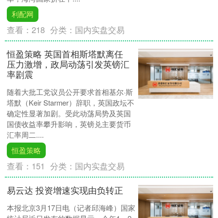
利配网
查看：
218
分类：
国内实盘交易
恒盈策略 英国首相斯塔默离任
压力激增，政局动荡引发英镑汇
率剧震
随着大批工党议员公开要求首相基尔·斯
塔默（Keir Starmer）辞职，英国政坛不
确定性显著加剧。受此动荡局势及英国
国债收益率攀升影响，英镑兑主要货币
汇率周二....
恒盈策略
查看：
151
分类：
国内实盘交易
易云达 投资增速实现由负转正
本报北京3月17日电（记者邱海峰）国家