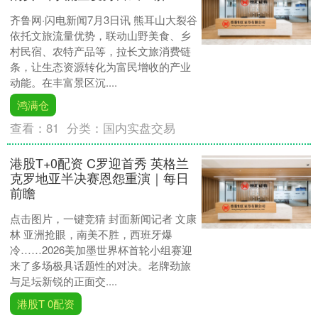
齐鲁网·闪电新闻7月3日讯 熊耳山大裂谷
依托文旅流量优势，联动山野美食、乡
村民宿、农特产品等，拉长文旅消费链
条，让生态资源转化为富民增收的产业
动能。在丰富景区沉....
鸿满仓
查看：
81
分类：
国内实盘交易
港股T+0配资 C罗迎首秀 英格兰
克罗地亚半决赛恩怨重演｜每日
前瞻
点击图片，一键竞猜 封面新闻记者 文康
林 亚洲抢眼，南美不胜，西班牙爆
冷……2026美加墨世界杯首轮小组赛迎
来了多场极具话题性的对决。老牌劲旅
与足坛新锐的正面交....
港股T 0配资