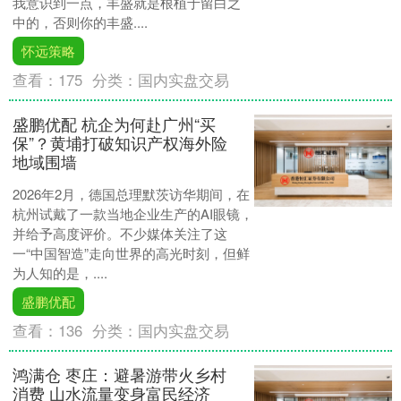
我意识到一点，丰盛就是根植于留白之
中的，否则你的丰盛....
怀远策略
查看：
175
分类：
国内实盘交易
盛鹏优配 杭企为何赴广州“买
保”？黄埔打破知识产权海外险
地域围墙
2026年2月，德国总理默茨访华期间，在
杭州试戴了一款当地企业生产的AI眼镜，
并给予高度评价。不少媒体关注了这
一“中国智造”走向世界的高光时刻，但鲜
为人知的是，....
盛鹏优配
查看：
136
分类：
国内实盘交易
鸿满仓 枣庄：避暑游带火乡村
消费 山水流量变身富民经济