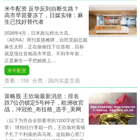
米牛配资 反华反到自断生路？
高市早苗要凉了，日媒实锤：麻
生已找好替代者
2026年4月，日本政坛炸出大瓜。
《AERA》周刊直接摊牌，自民党副总裁
麻生太郎，正在偷偷找下任首相，目标
就是现任首相高市早苗。不到半年前，
正是麻生一手把她推上....
米牛配资
查看：
159
分类：
国内实盘交易
策略股 王欣瑜最新消息：排名
跌7位仍锁定5号种子，欧洲收官
战，冲冠抢_布拉格_选手_美网
（以下为符合全部要求的1200字改写文
章） 球拍往行李箱一扔，王欣瑜对着镜
子扎了个利落的高马尾。这姑娘心里门