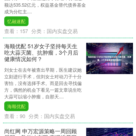
额达535.52亿元，权益基金替代债券基金
成为分红主....
忆融速配
查看：
157
分类：
国内实盘交易
海顺优配 51岁女子坚持每天生
吃大蒜灭菌、抗肿瘤，3个月后
健康情况如何？
刘女士在去年被查出早期，医生建议她
立刻进行手术，但刘女士对动刀子十分
害怕，没有选择手术。而是回去寻找偏
方，偶然的机会下看见一篇文章说生吃
大蒜可以缩小肿瘤，自那天....
海顺优配
查看：
90
分类：
国内实盘交易
尚红网 申万宏源策略一周回顾