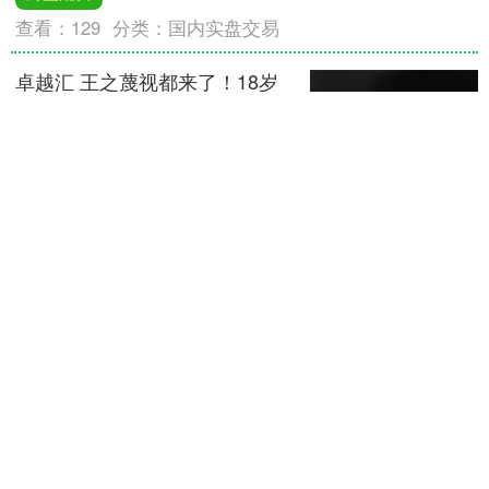
查看：
129
分类：
国内实盘交易
卓越汇 王之蔑视都来了！18岁
松岛辉空4-0碾碎世界第2 大V：
已成国乒大敌
北京时间4月4日，澳门世界杯男单1/4决
赛，4-0横扫莫雷加德，四局比分：【11-
7，11-7，11-8，11-1】。谁能想到世界
排名第八的松岛辉空能完全碾压了....
卓越汇
查看：
187
分类：
国内实盘交易
盈通策略 7月25日厦门工角槽市
场价格稳
7月25日厦门工角槽市场价格稳，5#角
3630，16#槽3610，18#工3610。（元/
吨）....