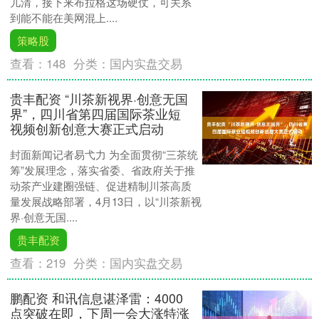
儿清，接下来布拉格这场硬仗，可关系
到能不能在美网混上....
策略股
查看：
148
分类：
国内实盘交易
贵丰配资 “川茶新视界·创意无国
界”，四川省第四届国际茶业短
视频创新创意大赛正式启动
封面新闻记者易弋力 为全面贯彻“三茶统
筹”发展理念，落实省委、省政府关于推
动茶产业建圈强链、促进精制川茶高质
量发展战略部署，4月13日，以“川茶新视
界·创意无国....
贵丰配资
查看：
219
分类：
国内实盘交易
鹏配资 和讯信息谌泽雷：4000
点突破在即，下周一会大涨特涨