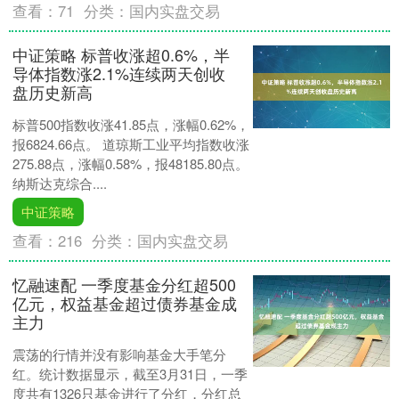
查看：
71
分类：
国内实盘交易
中证策略 标普收涨超0.6%，半
导体指数涨2.1%连续两天创收
盘历史新高
标普500指数收涨41.85点，涨幅0.62%，
报6824.66点。 道琼斯工业平均指数收涨
275.88点，涨幅0.58%，报48185.80点。
纳斯达克综合....
中证策略
查看：
216
分类：
国内实盘交易
忆融速配 一季度基金分红超500
亿元，权益基金超过债券基金成
主力
震荡的行情并没有影响基金大手笔分
红。统计数据显示，截至3月31日，一季
度共有1326只基金进行了分红，分红总