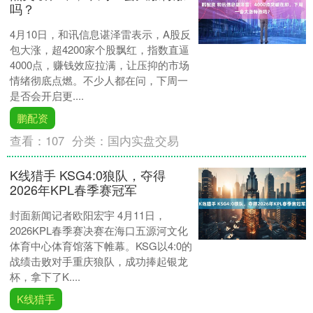
吗？
4月10日，和讯信息谌泽雷表示，A股反
包大涨，超4200家个股飘红，指数直逼
4000点，赚钱效应拉满，让压抑的市场
情绪彻底点燃。不少人都在问，下周一
是否会开启更....
鹏配资
查看：
107
分类：
国内实盘交易
K线猎手 KSG4:0狼队，夺得
2026年KPL春季赛冠军
封面新闻记者欧阳宏宇 4月11日，
2026KPL春季赛决赛在海口五源河文化
体育中心体育馆落下帷幕。KSG以4:0的
战绩击败对手重庆狼队，成功捧起银龙
杯，拿下了K....
K线猎手