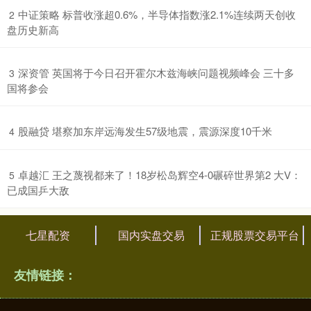
​中证策略 标普收涨超0.6%，半导体指数涨2.1%连续两天创收
2
盘历史新高
​深资管 英国将于今日召开霍尔木兹海峡问题视频峰会 三十多
3
国将参会
​股融贷 堪察加东岸远海发生57级地震，震源深度10千米
4
​卓越汇 王之蔑视都来了！18岁松岛辉空4-0碾碎世界第2 大V：
5
已成国乒大敌
七星配资
国内实盘交易
正规股票交易平台
友情链接：