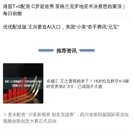
港股T+0配资 C罗迎首秀 英格兰克罗地亚半决赛恩怨重演｜
每日前瞻
优优配送版 王兴要造AI入口，美团“小美”牵手腾讯“元宝”
推荐资讯
卓越汇 王之蔑视都来了！18岁松岛辉空4-0碾
碎世界第2 大V：已成国乒大敌
​贵丰配资 “川茶新视界·创意无国界”，四川省第四届国际茶业短
1
视频创新创意大赛正式启动