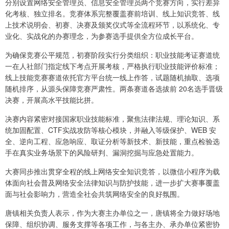
分别设置网络安全管理员、信息安全管理员两个竞赛方向，实行差异
化考核、独立排名。竞赛体系完整覆盖赛前培训、线上知识竞答、线
上技术说明会、初赛、决赛及颁奖仪式等全流程环节，以系统化、专
业化、实战化的办赛理念，为参赛选手提供全方位成长平台。
为确保竞赛公平规范，初赛阶段实行分类组织：职业技能考证赛道统
一在人社部门指定线下考点开展考核，严格执行职业技能评价标准；
线上技能竞赛赛道依托官方平台统一线上作答，试题随机抽取、选项
随机排序，从源头保障竞赛严肃性。两条赛道各选拔前 20名选手晋级
决赛，开展高水平技能比拼。
决赛内容紧密对接国家职业技能标准，聚焦法律法规、理论知识、系
统加固配置、CTF实战攻防等核心模块，并融入等级保护、WEB 安
全、逆向工程、应急响应、取证分析等新技术、新技能，重点检验选
手在真实业务场景下的风险研判、漏洞挖掘与应急处置能力。
大赛同步推出贯穿全程的线上网络安全知识竞答，以微信小程序为载
体面向社会普及网络安全法律知识与防护技能，进一步扩大赛事覆盖
面与社会影响力，营造全社会共筑网络安全的良好氛围。
唐镇相关负责人表示，作为大赛主办单位之一，唐镇将全力做好场地
保障、组织协调、服务支撑等各项工作，与各主办、承办单位紧密协