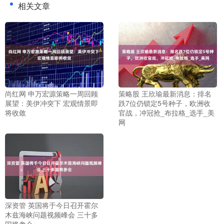
相关文章
尚红网 申万宏源策略一周回顾
策略股 王欣瑜最新消息：排名
展望：美伊冲突下 宏观情景即
跌7位仍锁定5号种子，欧洲收
将收敛
官战，冲冠抢_布拉格_选手_美
网
深资管 英国将于今日召开霍尔
木兹海峡问题视频峰会 三十多