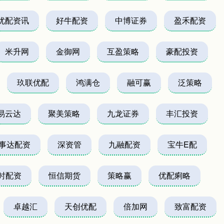
优配资讯
好牛配资
中博证券
盈禾配资
米升网
金御网
互盈策略
豪配投资
玖联优配
鸿满仓
融可赢
泛策略
易云达
聚美策略
九龙证券
丰汇投资
事达配资
深资管
九融配资
宝牛E配
时配资
恒信期货
策略赢
优配痢略
卓越汇
天创优配
倍加网
致富配资