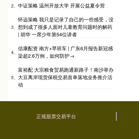
中证策略 温州开放大学 开展公益夏令营
2、
怀远策略 我只是记录了自己的一些感受，没
想到成了很多人面对儿童教育问题时的解药
3、
| 胡华 一席少年第54位讲者
信康配资 南方+早班车 | 广东6月报告新冠感
4、
染超2.6万例，如何防护→
富裕配 大宗粮食贸易跑通新路子！南沙举办
大豆离岸现货保税交易首单落地业务推介活
5、
动
正规股票交易平台