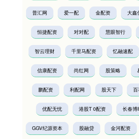
普汇网
爱一配
金配资
大鑫
恒捷配资
对对配
慧眼智行
智云理财
千里马配资
忆融速配
信康配资
尚红网
股策略
鹏配资
利配网
股天下
百
优配无忧
港股T 0配资
长春博
GGV纪源资本
股融贷
金河配资