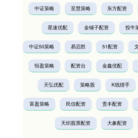
中证策略
至慧策略
东方配资
星速优配
金铺子配资
投牛
中证50策略
易启胜
51配资
恒盈策略
配资台
金鑫优配
天弘优配
策略股
K线猎手
富盈策略
民信配资
贵丰配资
天织股票配资
大象配资