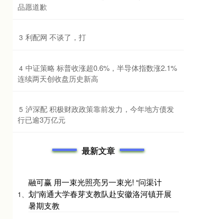
品愿道歉
​利配网 不谈了，打
3
​中证策略 标普收涨超0.6%，半导体指数涨2.1%
4
连续两天创收盘历史新高
​泸深配 积极财政政策靠前发力，今年地方债发
5
行已逾3万亿元
最新文章
融可赢 用一束光照亮另一束光! “问渠计
划”南通大学春芽支教队赴安徽洛河镇开展
1、
暑期支教