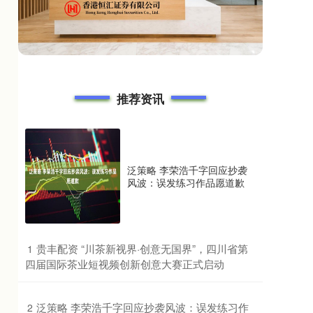
推荐资讯
泛策略 李荣浩千字回应抄袭
风波：误发练习作品愿道歉
​贵丰配资 “川茶新视界·创意无国界”，四川省第
1
四届国际茶业短视频创新创意大赛正式启动
​泛策略 李荣浩千字回应抄袭风波：误发练习作
2