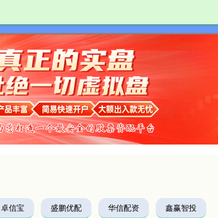
七星配资
国内实盘交易
正规
卓信宝
盛鹏优配
华信配资
鑫赢智投