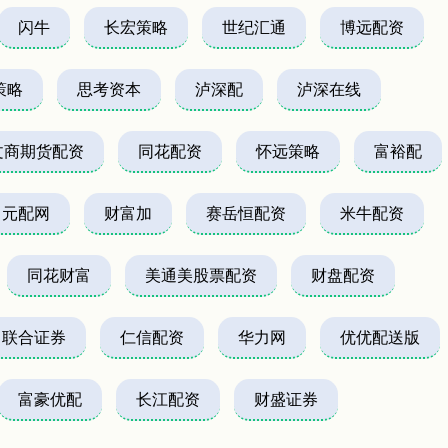
闪牛
长宏策略
世纪汇通
博远配资
策略
思考资本
泸深配
泸深在线
文商期货配资
同花配资
怀远策略
富裕配
元配网
财富加
赛岳恒配资
米牛配资
同花财富
美通美股票配资
财盘配资
联合证券
仁信配资
华力网
优优配送版
富豪优配
长江配资
财盛证券