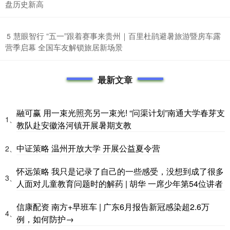
盘历史新高
​慧眼智行 “五一”跟着赛事来贵州｜百里杜鹃避暑旅游暨房车露
5
营季启幕 全国车友解锁旅居新场景
最新文章
融可赢 用一束光照亮另一束光! “问渠计划”南通大学春芽支
1、
教队赴安徽洛河镇开展暑期支教
中证策略 温州开放大学 开展公益夏令营
2、
怀远策略 我只是记录了自己的一些感受，没想到成了很多
3、
人面对儿童教育问题时的解药 | 胡华 一席少年第54位讲者
信康配资 南方+早班车 | 广东6月报告新冠感染超2.6万
4、
例，如何防护→