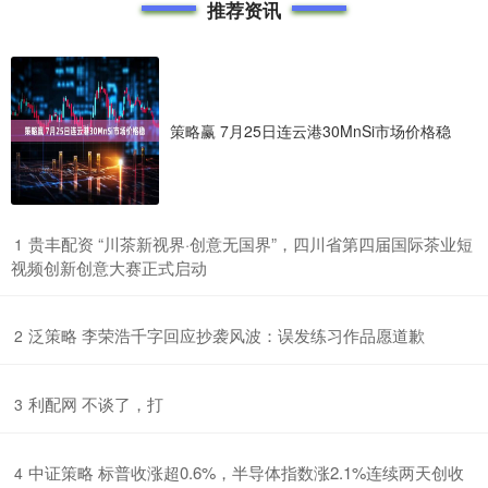
推荐资讯
策略赢 7月25日连云港30MnSi市场价格稳
​贵丰配资 “川茶新视界·创意无国界”，四川省第四届国际茶业短
1
视频创新创意大赛正式启动
​泛策略 李荣浩千字回应抄袭风波：误发练习作品愿道歉
2
​利配网 不谈了，打
3
​中证策略 标普收涨超0.6%，半导体指数涨2.1%连续两天创收
4