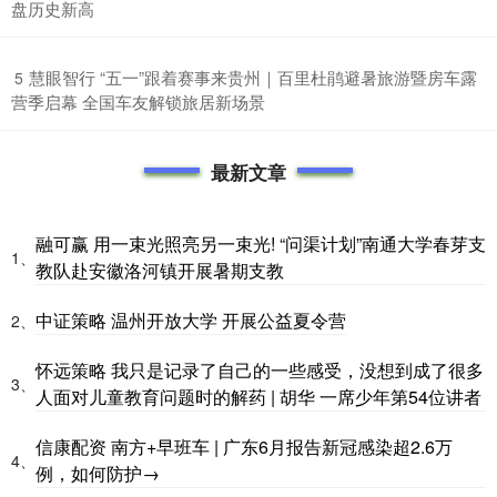
盘历史新高
​慧眼智行 “五一”跟着赛事来贵州｜百里杜鹃避暑旅游暨房车露
5
营季启幕 全国车友解锁旅居新场景
最新文章
融可赢 用一束光照亮另一束光! “问渠计划”南通大学春芽支
1、
教队赴安徽洛河镇开展暑期支教
中证策略 温州开放大学 开展公益夏令营
2、
怀远策略 我只是记录了自己的一些感受，没想到成了很多
3、
人面对儿童教育问题时的解药 | 胡华 一席少年第54位讲者
信康配资 南方+早班车 | 广东6月报告新冠感染超2.6万
4、
例，如何防护→