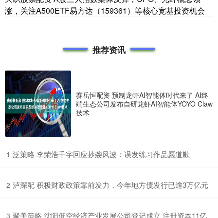
涨，关注A500ETF易方达（159361）等核心宽基投资机会
推荐资讯
赛岳恒配资 预制龙虾AI智能体时代来了 AI终
端生态公司发布自研龙虾AI智能体YOYO Claw
技术
​泛策略 李荣浩千字回应抄袭风波：误发练习作品愿道歉
1
​泸深配 积极财政政策靠前发力，今年地方债发行已逾3万亿元
2
​聚美策略 沈阳低空经济产业发展公司登记成立 注册资本11亿
3