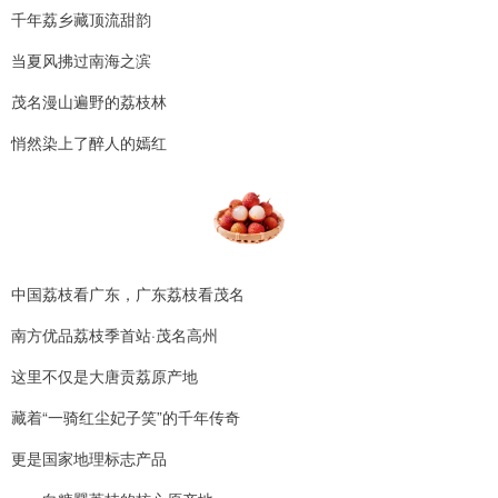
千年荔乡藏顶流甜韵
当夏风拂过南海之滨
茂名漫山遍野的荔枝林
悄然染上了醉人的嫣红
中国荔枝看广东，广东荔枝看茂名
南方优品荔枝季首站·茂名高州
这里不仅是大唐贡荔原产地
藏着“一骑红尘妃子笑”的千年传奇
更是国家地理标志产品