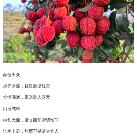
颜值出众
果壳薄脆，轻泛胭脂红晕
饱满圆润，果形惹人喜爱
口感纯粹
纯甜无酸，蜜香馥郁萦绕喉间
汁水丰盈，甜而不腻清爽宜人