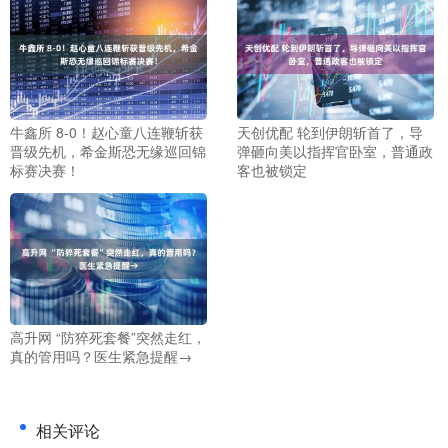
牛鑫所 8-0！赵心童八连鞭斩获
天创优配 轮到伊朗斩首了，导
晋级先机，希金斯恐无缘巡回锦
弹砸向美以指挥官卧室，普通政
标赛决赛！
客也被锁定
高升网 “防猝死套餐”突然走红，
真的管用吗？医生紧急提醒→
相关评论