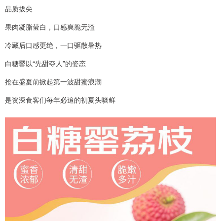
品质拔尖
果肉凝脂莹白，口感爽脆无渣
冷藏后口感更绝，一口驱散暑热
白糖罂以“先甜夺人”的姿态
抢在盛夏前掀起第一波甜蜜浪潮
是资深食客们每年必追的初夏头啖鲜