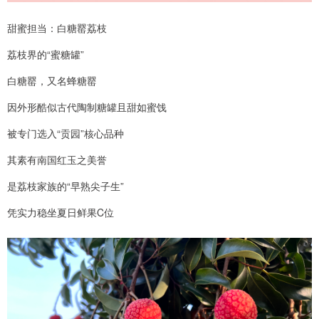
甜蜜担当：白糖罂荔枝
荔枝界的“蜜糖罐”
白糖罂，又名蜂糖罂
因外形酷似古代陶制糖罐且甜如蜜饯
被专门选入“贡园”核心品种
其素有南国红玉之美誉
是荔枝家族的“早熟尖子生”
凭实力稳坐夏日鲜果C位