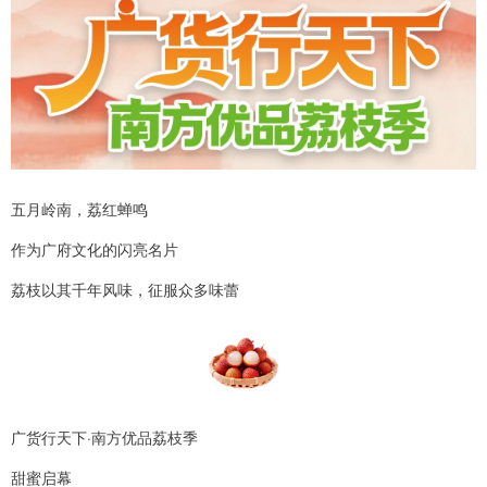
五月岭南，荔红蝉鸣
作为广府文化的闪亮名片
荔枝以其千年风味，征服众多味蕾
广货行天下·南方优品荔枝季
甜蜜启幕