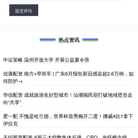
提交评论
热点资讯
中证策略 温州开放大学 开展公益夏令营
信康配资 南方+早班车 | 广东6月报告新冠感染超2.6万例，如
何防护→
华信配资 成就旅游友好型城市！汕潮揭民宿打破地域壁垒走
向“共享”
爱一配 不愧是哈兰德，世界杯首秀梅开二度！挪威4比1拿下
伊拉克
天织股票配资 A股三大指数集体反弹，CPO、光纤概念领