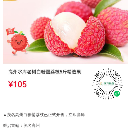
▲茂名高州白糖罂荔枝已正式开售，立即尝鲜
鲜启首站：茂名高州