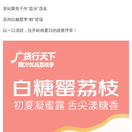
首站聚焦千年“荔乡”茂名
高州白糖罂率“鲜”登场
以一口清甜，拉开岭南夏日的甜蜜序章！