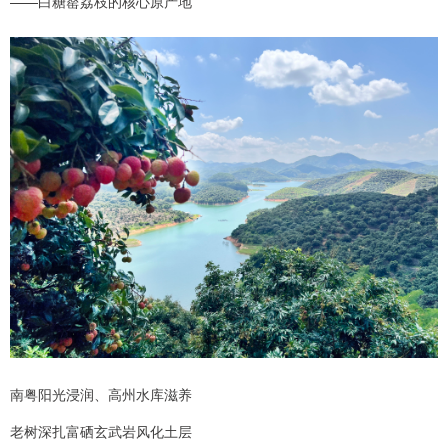
——白糖罂荔枝的核心原产地
南粤阳光浸润、高州水库滋养
老树深扎富硒玄武岩风化土层