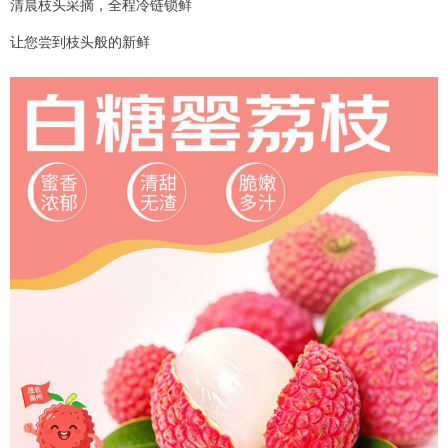
清晨枝头采摘，全程冷链锁鲜
让您尝到枝头般的新鲜