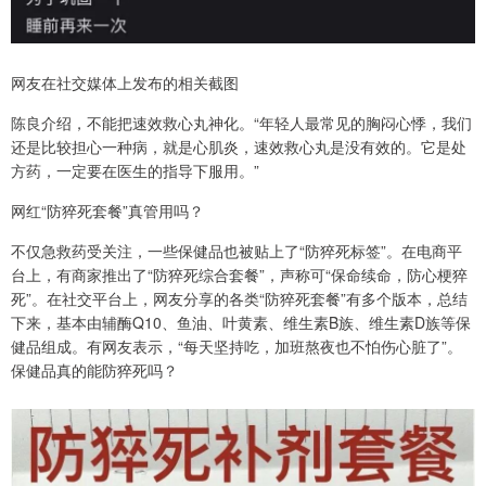
网友在社交媒体上发布的相关截图
陈良介绍，不能把速效救心丸神化。“年轻人最常见的胸闷心悸，我们
还是比较担心一种病，就是心肌炎，速效救心丸是没有效的。它是处
方药，一定要在医生的指导下服用。”
网红“防猝死套餐”真管用吗？
不仅急救药受关注，一些保健品也被贴上了“防猝死标签”。在电商平
台上，有商家推出了“防猝死综合套餐”，声称可“保命续命，防心梗猝
死”。在社交平台上，网友分享的各类“防猝死套餐”有多个版本，总结
下来，基本由辅酶Q10、鱼油、叶黄素、维生素B族、维生素D族等保
健品组成。有网友表示，“每天坚持吃，加班熬夜也不怕伤心脏了”。
保健品真的能防猝死吗？