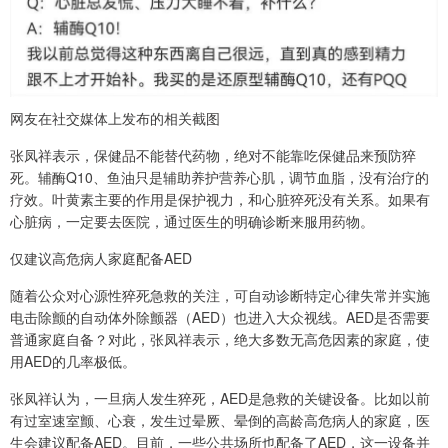
网友在社交媒体上发布的相关截图
张凤祥表示，保健品不能替代药物，绝对不能靠吃保健品来预防猝
死。辅酶Q10、鱼油只是辅助养护营养心肌，调节血脂，没有治疗的
疗效。叶黄素主要的作用是保护视力，和心脏猝死没有关系。如果有
心脏病，一定要去医院，通过医生的明确诊断来服用药物。
仅建议高危病人家庭配备AED
随着公众对心源性猝死急救的关注，可自动诊断特定心律失常并实施
电击除颤的自动体外除颤器（AED）也进入大众视线。AED是否需要
普通家庭自备？对此，张凤祥表示，绝大多数无高危因素的家庭，使
用AED的几率极低。
张凤祥认为，一旦病人发生猝死，AED是急救的关键设备。比如以前
有过室速室颤、心衰，发生过晕厥、晕倒的高龄高危病人的家庭，医
生会建议配备AED。目前，一些公共场所也配备了AED，这一设备并