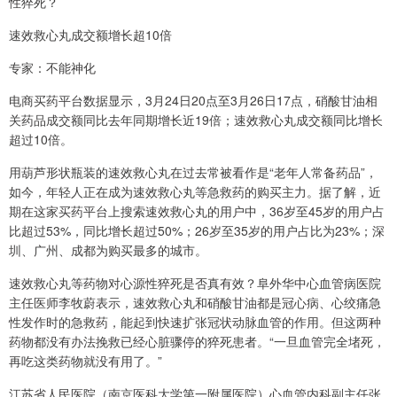
性猝死？
速效救心丸成交额增长超10倍
专家：不能神化
电商买药平台数据显示，3月24日20点至3月26日17点，硝酸甘油相
关药品成交额同比去年同期增长近19倍；速效救心丸成交额同比增长
超过10倍。
用葫芦形状瓶装的速效救心丸在过去常被看作是“老年人常备药品”，
如今，年轻人正在成为速效救心丸等急救药的购买主力。据了解，近
期在这家买药平台上搜索速效救心丸的用户中，36岁至45岁的用户占
比超过53%，同比增长超过50%；26岁至35岁的用户占比为23%；深
圳、广州、成都为购买最多的城市。
速效救心丸等药物对心源性猝死是否真有效？阜外华中心血管病医院
主任医师李牧蔚表示，速效救心丸和硝酸甘油都是冠心病、心绞痛急
性发作时的急救药，能起到快速扩张冠状动脉血管的作用。但这两种
药物都没有办法挽救已经心脏骤停的猝死患者。“一旦血管完全堵死，
再吃这类药物就没有用了。”
江苏省人民医院（南京医科大学第一附属医院）心血管内科副主任张