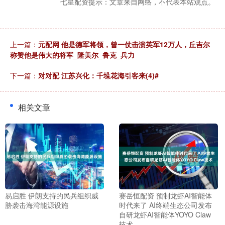
七星配资提示：文章来自网络，不代表本站观点。
上一篇：
元配网 他是德军将领，曾一仗击溃英军12万人，丘吉尔
称赞他是伟大的将军_隆美尔_鲁克_兵力
下一篇：
对对配 江苏兴化：千垛花海引客来(4)#
相关文章
易启胜 伊朗支持的民兵组织威
赛岳恒配资 预制龙虾AI智能体
胁袭击海湾能源设施
时代来了 AI终端生态公司发布
自研龙虾AI智能体YOYO Claw
技术