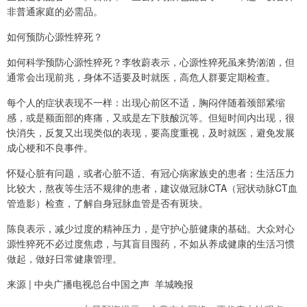
非普通家庭的必需品。
如何预防心源性猝死？
如何科学预防心源性猝死？李牧蔚表示，心源性猝死虽来势汹汹，但
通常会出现前兆，身体不适要及时就医，高危人群要定期检查。
每个人的症状表现不一样：出现心前区不适，胸闷伴随着颈部紧缩
感，或是额面部的疼痛，又或是左下肢酸沉等。但短时间内出现，很
快消失，反复又出现类似的表现，要高度重视，及时就医，避免发展
成心梗和不良事件。
怀疑心脏有问题，或者心脏不适、有冠心病家族史的患者；生活压力
比较大，熬夜等生活不规律的患者，建议做冠脉CTA（冠状动脉CT血
管造影）检查，了解自身冠脉血管是否有斑块。
陈良表示，减少过度的精神压力，是守护心脏健康的基础。大众对心
源性猝死不必过度焦虑，与其盲目囤药，不如从养成健康的生活习惯
做起，做好日常健康管理。
来源 | 中央广播电视总台中国之声 羊城晚报