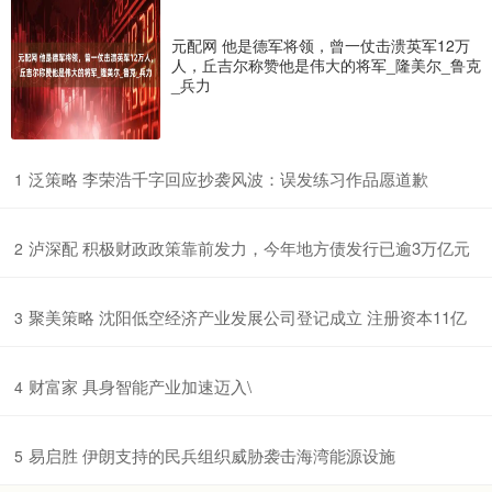
元配网 他是德军将领，曾一仗击溃英军12万
人，丘吉尔称赞他是伟大的将军_隆美尔_鲁克
_兵力
​泛策略 李荣浩千字回应抄袭风波：误发练习作品愿道歉
1
​泸深配 积极财政政策靠前发力，今年地方债发行已逾3万亿元
2
​聚美策略 沈阳低空经济产业发展公司登记成立 注册资本11亿
3
​财富家 具身智能产业加速迈入\
4
​易启胜 伊朗支持的民兵组织威胁袭击海湾能源设施
5