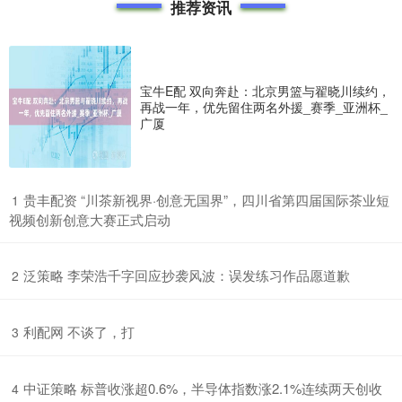
推荐资讯
宝牛E配 双向奔赴：北京男篮与翟晓川续约，
再战一年，优先留住两名外援_赛季_亚洲杯_
广厦
​贵丰配资 “川茶新视界·创意无国界”，四川省第四届国际茶业短
1
视频创新创意大赛正式启动
​泛策略 李荣浩千字回应抄袭风波：误发练习作品愿道歉
2
​利配网 不谈了，打
3
​中证策略 标普收涨超0.6%，半导体指数涨2.1%连续两天创收
4