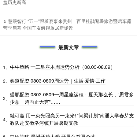
盘历史新高
​慧眼智行 “五一”跟着赛事来贵州｜百里杜鹃避暑旅游暨房车露
5
营季启幕 全国车友解锁旅居新场景
最新文章
牛牛策略 十二星座本周运势分析（08.03-08.09）
1、
奕道配资 0803-0809周运势｜生活·爱情·工作
2、
盛鹏配资 0803-0809一周星座运程：夏天那么长，“思君多
3、
少意，趋向正无穷”……
融可赢 用一束光照亮另一束光! “问渠计划”南通大学春芽支
4、
教队赴安徽洛河镇开展暑期支教
中证策略 温州开放大学 开展公益夏令营
5、